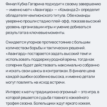
Финал Кубка Гагарина подходит к своему завершению
— именно матч «Авангард» — «Команда 2» определит
обладателя чемпионского титула. Обе команды
уверенно прошли стадию плей-офф, показав высокий
уровень организации игры и умение добиваться
результата в ключевые моменты.
Ожидается упорное противостояние с большим
количеством борьбы и тактических решений.
«Авангард» постарается задать высокий темп и
использовать поддержку родной арены, тогда как
соперник будет действовать максимально собранно
и искать свои шансы в контратаках. В финале цена
каждой ошибки особенно высока, и именно детали
могут повлиять на исход встречи.
Интерес к матчу традиционно огромный — это игра, в
которой решается судьба главного хоккейного
трофея сезона. Болельщики ждут яркого хоккея,