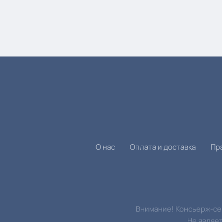
О нас
Оплата и доставка
Пр
Внимание! Консьерж-сер
Не являе