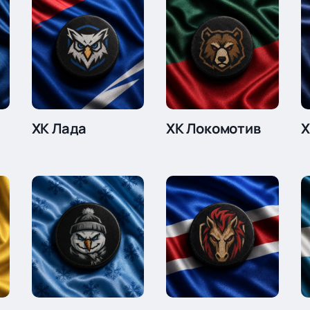
ХК Лада
ХК Локомотив
Х