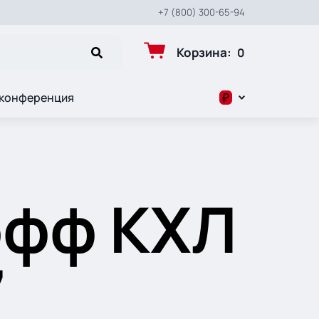
+7 (800) 300-65-94
Корзина
:
0
₽
 конференция
$
₽
офф КХЛ
7