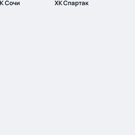
К Сочи
ХК Спартак