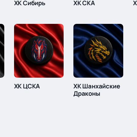
ХК Сибирь
ХК СКА
Х
ХК ЦСКА
ХК Шанхайские
Драконы