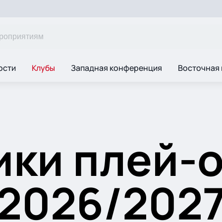
ости
Клубы
Западная конференция
Восточная
ики плей-
2026/202