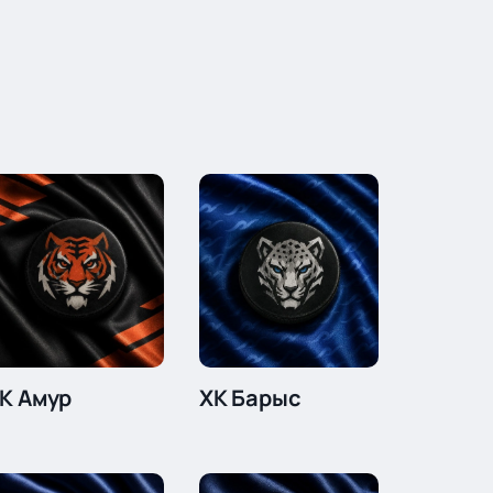
К Амур
ХК Барыс