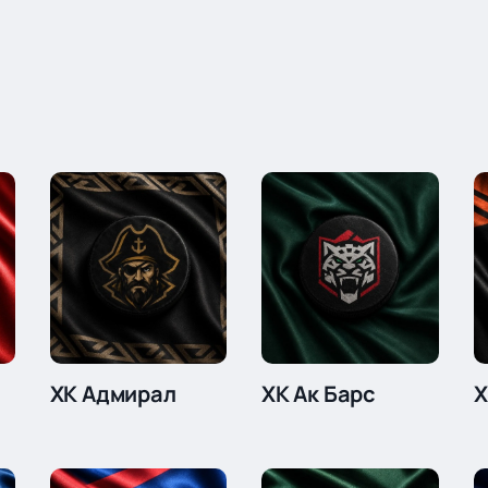
ХК Адмирал
ХК Ак Барс
Х