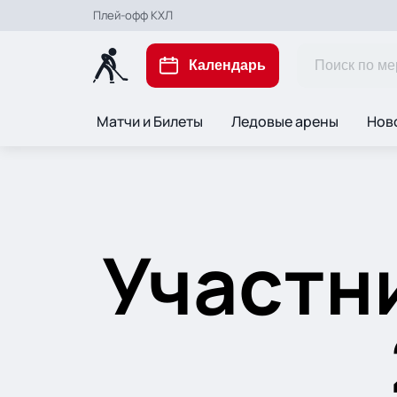
Плей-офф КХЛ
Календарь
Матчи и Билеты
Ледовые арены
Нов
Участн