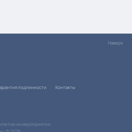
Наверх
Гарантия подлинности
Контакты
билетов на мероприятия.
ы.
©
2026