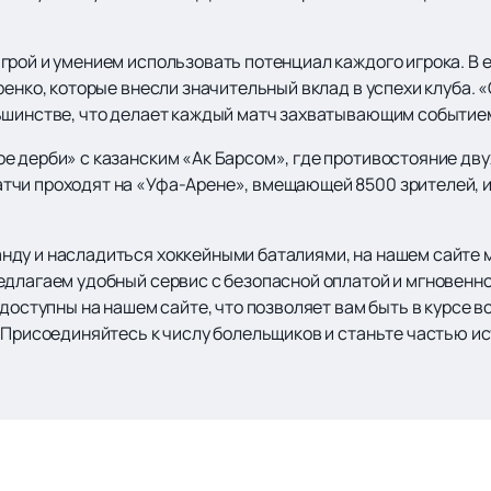
.
рой и умением использовать потенциал каждого игрока. В е
ренко, которые внесли значительный вклад в успехи клуба.
ьшинстве, что делает каждый матч захватывающим событие
е дерби» с казанским «Ак Барсом», где противостояние дву
тчи проходят на «Уфа-Арене», вмещающей 8500 зрителей, 
ду и насладиться хоккейными баталиями, на нашем сайте 
едлагаем удобный сервис с безопасной оплатой и мгновенн
 доступны на нашем сайте, что позволяет вам быть в курсе в
 Присоединяйтесь к числу болельщиков и станьте частью ис