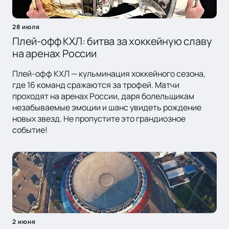
28 июля
Плей-офф КХЛ: битва за хоккейную славу
на аренах России
Плей-офф КХЛ — кульминация хоккейного сезона,
где 16 команд сражаются за трофей. Матчи
проходят на аренах России, даря болельщикам
незабываемые эмоции и шанс увидеть рождение
новых звезд. Не пропустите это грандиозное
событие!
2 июня