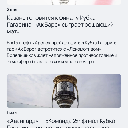
2 мая
Казань готовится к финалу Кубка
Гагарина: «Ак Барс» сыграет решающий
матч
В «Татнефть Арене» пройдет финал Кубка Гагарина,
где «Ак Барс» встретится с «Локомотивом».
Болельщиков ждет напряженное противостояние и
атмосфера большого хоккейного вечера.
1 мая
«Авангард» — «Команда 2»: финал Кубка
Гагарина определит чемпиона сезона