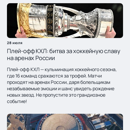
28 июля
Плей-офф КХЛ: битва за хоккейную славу
на аренах России
Плей-офф КХЛ — кульминация хоккейного сезона,
где 16 команд сражаются за трофей. Матчи
проходят на аренах России, даря болельщикам
незабываемые эмоции и шанс увидеть рождение
новых звезд. Не пропустите это грандиозное
событие!