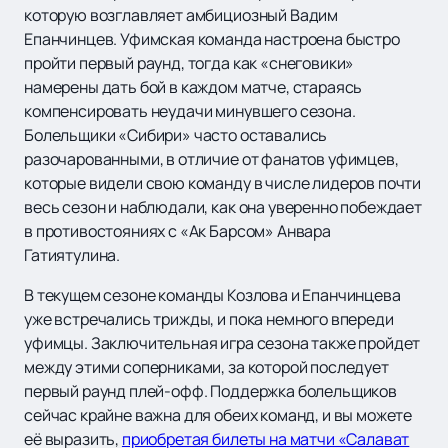
которую возглавляет амбициозный Вадим
Епанчинцев. Уфимская команда настроена быстро
пройти первый раунд, тогда как «снеговики»
намерены дать бой в каждом матче, стараясь
компенсировать неудачи минувшего сезона.
Болельщики «Сибири» часто оставались
разочарованными, в отличие от фанатов уфимцев,
которые видели свою команду в числе лидеров почти
весь сезон и наблюдали, как она уверенно побеждает
в противостояниях с «Ак Барсом» Анвара
Гатиятулина.
В текущем сезоне команды Козлова и Епанчинцева
уже встречались трижды, и пока немного впереди
уфимцы. Заключительная игра сезона также пройдет
между этими соперниками, за которой последует
первый раунд плей-офф. Поддержка болельщиков
сейчас крайне важна для обеих команд, и вы можете
её выразить,
приобретая билеты на матчи «Салават