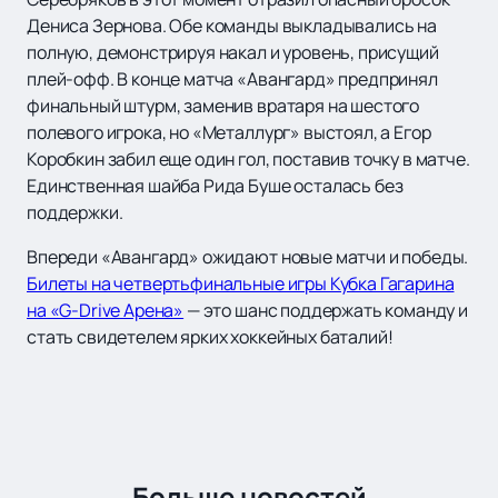
Дениса Зернова. Обе команды выкладывались на
полную, демонстрируя накал и уровень, присущий
плей-офф. В конце матча «Авангард» предпринял
финальный штурм, заменив вратаря на шестого
полевого игрока, но «Металлург» выстоял, а Егор
Коробкин забил еще один гол, поставив точку в матче.
Единственная шайба Рида Буше осталась без
поддержки.
Впереди «Авангард» ожидают новые матчи и победы.
Билеты на четвертьфинальные игры Кубка Гагарина
на «G-Drive Арена»
— это шанс поддержать команду и
стать свидетелем ярких хоккейных баталий!
Больше новостей