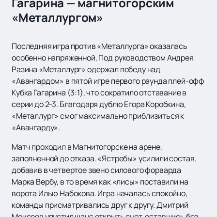
Гагарина — магнитогорским
«Металлургом»
Последняя игра против «Металлурга» оказалась
особенно напряженной. Под руководством Андрея
Разина «Металлург» одержал победу над
«Авангардом» в пятой игре первого раунда плей-офф
Кубка Гагарина (3:1), что сократило отставание в
серии до 2-3. Благодаря дублю Егора Коробкина,
«Металлург» смог максимально приблизиться к
«Авангарду».
Матч проходил в Магнитогорске на арене,
заполненной до отказа. «Ястребы» усилили состав,
добавив в четвертое звено силового форварда
Марка Вербу, в то время как «лисы» поставили на
ворота Илью Набокова. Игра началась спокойно,
команды присматривались друг к другу. Дмитрий
Моисеев упустил шанс открыть счет, оставшись без