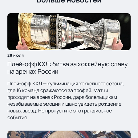
28 июля
Плей-офф КХЛ: битва за хоккейную славу
на аренах России
Плей-офф КХЛ — кульминация хоккейного сезона,
где 16 команд сражаются за трофей. Матчи
проходят на аренах России, даря болельщикам
незабываемые эмоции и шанс увидеть рождение
новых звезд. Не пропустите это грандиозное
событие!