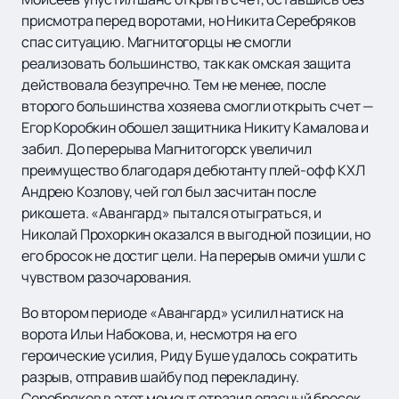
присмотра перед воротами, но Никита Серебряков
спас ситуацию. Магнитогорцы не смогли
реализовать большинство, так как омская защита
действовала безупречно. Тем не менее, после
второго большинства хозяева смогли открыть счет —
Егор Коробкин обошел защитника Никиту Камалова и
забил. До перерыва Магнитогорск увеличил
преимущество благодаря дебютанту плей-офф КХЛ
Андрею Козлову, чей гол был засчитан после
рикошета. «Авангард» пытался отыграться, и
Николай Прохоркин оказался в выгодной позиции, но
его бросок не достиг цели. На перерыв омичи ушли с
чувством разочарования.
Во втором периоде «Авангард» усилил натиск на
ворота Ильи Набокова, и, несмотря на его
героические усилия, Риду Буше удалось сократить
разрыв, отправив шайбу под перекладину.
Серебряков в этот момент отразил опасный бросок