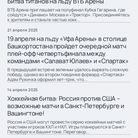
Битва титанов на льду ВТБ Арены
ВТБ Арена приглашает на полуфинал Кубка Гагарина, где
сойдутся «Динамо» Москва и «Трактор». Присоединяйтесь
к зрителям и станьте частью хокк...
21 апреля 2025
19 апреля на льду «Уфа Арены» в столице
Башкортостана пройдет очередной матч
плей-офф четвертьфинала между
командами «Салават Юлаев» и «Спартак»
В предыдущей встрече зеленым удалось вырвать сложную
победу, однако во втором поединке форвард «Спартака»
Адам Ружичка оформил хет-трик, что...
14 апреля 2025
Хоккейная битва: Россия против США –
возможные матчи в Санкт-Петербурге и
Вашингтоне!
Россия и США могут провести серию хоккейных матчей с
участием игроков КХЛ и НХЛ. Игры планируются в Санкт-
Петербурге и Вашингтоне. Переговор...